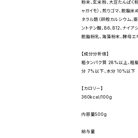
粉末、玄米粉、大豆たんぱく粉
ャガイモ）、煎りゴマ、脱脂米
ネラル類（卵殻カルシウム、亜鉛、
ントテン酸、B6、B12、ナイア
脱脂粉乳、海藻粉末、酵母エキ
【成分分析値】
粗タンパク質 28%以上、粗脂
分 7%以下、水分 10%以下
【カロリー】
360kcal/100g
内容量500g
給与量