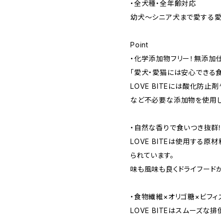
・全犬種・全年齢対応
幼犬～シニア犬まで愛する愛
Point
・化学添加物フリー！無添加仕
「愛犬・愛猫には安心できる
LOVE BITEには酸化防止
など不必要な添加物を使用し
・自然な香りで食いつき抜群！
LOVE BITEは使用する原
られています。
味も風味も良くドライフード
・食物繊維×オリゴ糖×ビフ
LOVE BITEはスムーズ