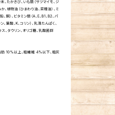
末、たかきび、いも類（サツマイモ、ジ
ぬか、植物油（ひまわり油、菜種油）、ミ
銅）、ビタミン類（A、E、B1、B2、パ
シン、葉酸、K、コリン）、乳清たんぱく、
ス、タウリン、オリゴ糖、乳酸菌群
肪 10%以上、粗繊維 4%以下、粗灰