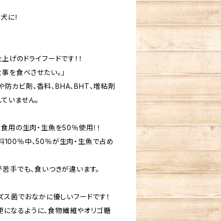
犬に！
上げのドライフードです！！
食事を食べさせたい。」
剤や防カビ剤、香料、BHA、BHT、増粘剤
ていません。
食用の生肉・生魚を50％使用！！
材料100％中、50％が生肉・生魚で占め
が苦手でも、食いつきが違います。
ィズス菌でおなかに優しいフードです！
な排便になるように、食物繊維やオリゴ糖