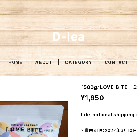
D-lea
HOME
ABOUT
CATEGORY
CONTACT
『500g』LOVE BITE
¥1,850
International shipping 
＊賞味期限：2027年3月10