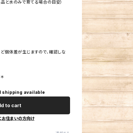
製品と水のみで育てる場合の目安）
など個体差が生じますので、確認しな
日＊
l shipping available
d to cart
にお住まいの方向け