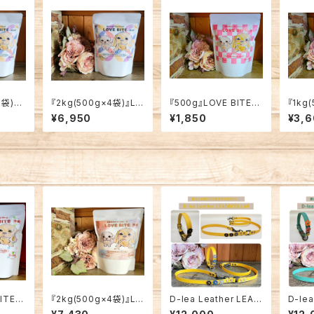
3袋)』L
『2kg(500g×4袋)』LO
『500g』LOVE BITE
『1kg
ックス
VE BITE ミックス【愛
チキン【愛犬用】
VE 
¥6,950
¥1,850
¥3,
犬用】
用】
BITE
『2kg(500g×4袋)』LO
D-lea Leather LEAD
D-lea
VE BITE ホース【愛
&COLLAR セット商品！
&COL