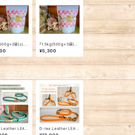
(500g×2袋)』LO
『1.5kg(500g×3袋)』L
BITE チキン【愛犬
OVE BITE チキン【愛
600
¥5,300
犬用】
 Leather LEAD
D-lea Leather LEAD
LAR セット商品！
&HARNESS セット商