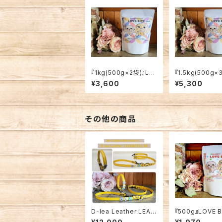
『1kg(500g×2袋)』LO
『1.5kg(500g×
VE BITE ミックス【愛
OVE BITE ミ
¥3,600
¥5,300
犬用】
【愛犬用】
その他の商品
D-lea Leather LEAD
『500g』LOVE 
&COLLAR セット商品！
ビーフ【愛犬用】