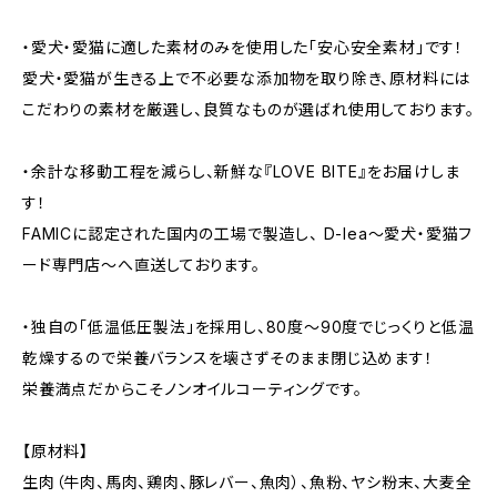
・愛犬・愛猫に適した素材のみを使用した「安心安全素材」です！
愛犬・愛猫が生きる上で不必要な添加物を取り除き、原材料には
こだわりの素材を厳選し、良質なものが選ばれ使用しております。
・余計な移動工程を減らし、新鮮な『LOVE BITE』をお届けしま
す！
FAMICに認定された国内の工場で製造し、 D-lea～愛犬・愛猫フ
ード専門店～へ直送しております。
・独自の「低温低圧製法」を採用し、80度〜90度でじっくりと低温
乾燥するので栄養バランスを壊さずそのまま閉じ込めます！
栄養満点だからこそノンオイルコーティングです。
【原材料】
生肉（牛肉、馬肉、鶏肉、豚レバー、魚肉）、魚粉、ヤシ粉末、大麦全