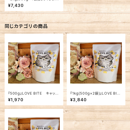
E キャット【愛猫用】
¥7,430
同じカテゴリの商品
『500g』LOVE BITE キャット
『1kg(500g×2袋)』LOVE BIT
【愛猫用】
E キャット【愛猫用】
¥1,970
¥3,840