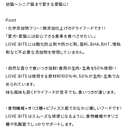
幼猫～シニア猫まで愛する愛猫に！
Point
・化学添加物フリー！無添加仕上げのドライフードです！！
「愛犬・愛猫には安心できる食事を食べさせたい。」
LOVE BITEには酸化防止剤や防カビ剤、香料、BHA、BHT、増粘
剤など不必要な添加物を使用していません。
・自然な香りで食いつき抜群！食用の生肉・生魚を50％使用！！
LOVE BITEは使用する原材料100％中、50％が生肉・生魚で占
められています。
味も風味も良くドライフードが苦手でも、食いつきが違います。
・食物繊維×オリゴ糖×ビフィズス菌でおなかに優しいフードです！
LOVE BITEはスムーズな排便になるように、食物繊維やオリゴ
糖や乳酸菌でしっかりサポートします。