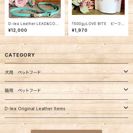
D-lea Leather LEAD&COLL
『500g』LOVE BITE ビーフ
AR セット商品！【TターコイズM
【愛犬用】
¥12,000
¥1,970
-No4-1】
CATEGORY
犬用 ペットフード
LOVE BITE
猫用 ペットフード
yum yum yum！
LOVE BITE
D-lea Original Leather Items
リード＆ハーネス セット商品