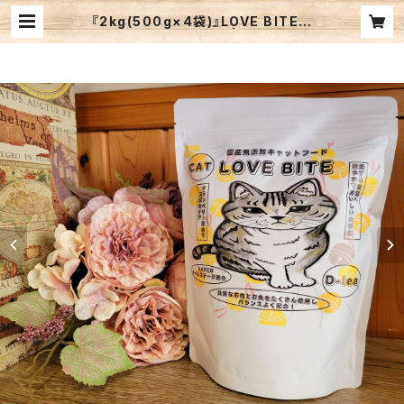
『2kg(500g×4袋)』LOVE BITE
キャット【愛猫用】 | D-lea