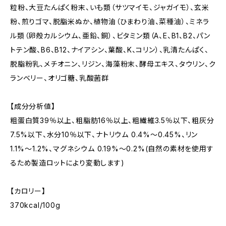
粒粉、大豆たんぱく粉末、いも類（サツマイモ、ジャガイモ）、玄米
粉、煎りゴマ、脱脂米ぬか、植物油（ひまわり油、菜種油）、ミネラ
ル類（卵殻カルシウム、亜鉛、銅）、ビタミン類（A、E、B1、B2、パン
トテン酸、B6、B12、ナイアシン、葉酸、K、コリン）、乳清たんぱく、
脱脂粉乳、メチオニン、リジン、海藻粉末、酵母エキス、タウリン、ク
ランベリー、オリゴ糖、乳酸菌群
【成分分析値】
粗蛋白質39％以上、粗脂肪16％以上、粗繊維3.5％以下、粗灰分
7.5%以下、水分10％以下、ナトリウム 0.4%〜0.45%、リン
1.1%〜1.2%、マグネシウム 0.19%〜0.2%(自然の素材を使用す
るため製造ロットにより変動します)
【カロリー】
370kcal/100g