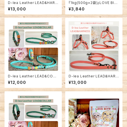
D-lea Leather LEAD&HARN
『1kg(500g×2袋)』LOVE BIT
ESS セット商品！『一枚革』【Tオ
E キャット【愛猫用】
¥13,000
¥3,840
レンジM-No2-1】
D-lea Leather LEAD&COLL
D-lea Leather LEAD&HARN
AR セット商品！【TターコイズM
ESS セット商品！『一枚革』【Tピ
¥12,000
¥13,000
-No3-1】
ンクM-No3-1】